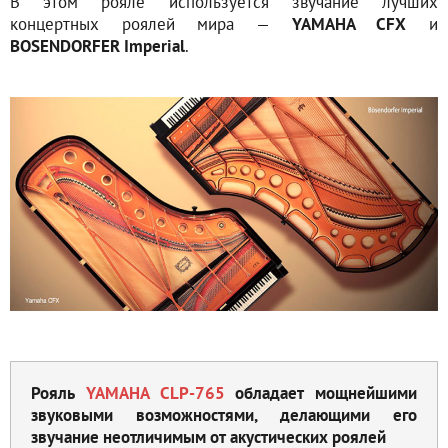
В этом рояле используется звучание лучших
концертных роялей мира —
YAMAHA CFX
и
BOSENDORFER Imperial
.
Рояль
YAMAHA CLP-765
обладает мощнейшими
звуковыми возможностями, делающими его
звучание неотличимым от акустических роялей