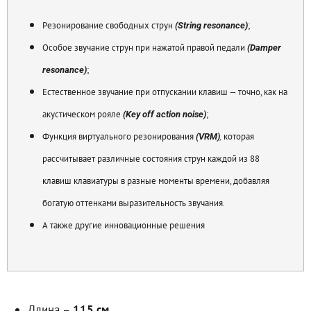
Резонирование свободных струн
;
(String resonance)
Особое звучание струн при нажатой правой педали
(Damper
;
resonance)
Естественное звучание при отпускании клавиш — точно, как на
акустическом рояле
;
(Key off action noise)
Функция виртуального резонирования
которая
(VRM)
,
рассчитывает различные состояния струн каждой из 88
клавиш клавиатуры в разные моменты времени, добавляя
богатую оттенками выразительность звучания.
А также другие инновационные решения
Длина –
115 см