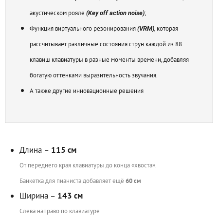
акустическом рояле
;
(Key off action noise)
Функция виртуального резонирования
которая
(VRM)
,
рассчитывает различные состояния струн каждой из 88
клавиш клавиатуры в разные моменты времени, добавляя
богатую оттенками выразительность звучания.
А также другие инновационные решения
Длина –
115 см
От переднего края клавиатуры до конца «хвоста».
Банкетка для пианиста добавляет ещё
60 см
Ширина –
143 см
Слева направо по клавиатуре